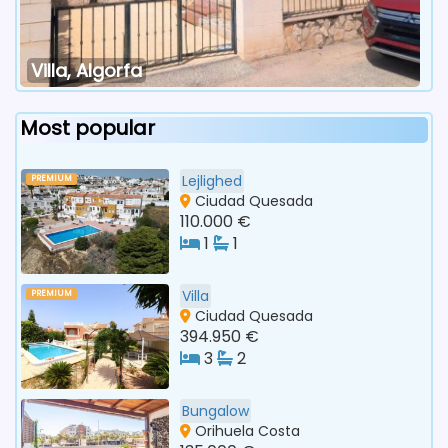
Villa, Algorfa
Most popular
Lejlighed
PREMIUM
Ciudad Quesada
110.000 €
1
1
Villa
PREMIUM
Ciudad Quesada
394.950 €
3
2
Bungalow
Orihuela Costa