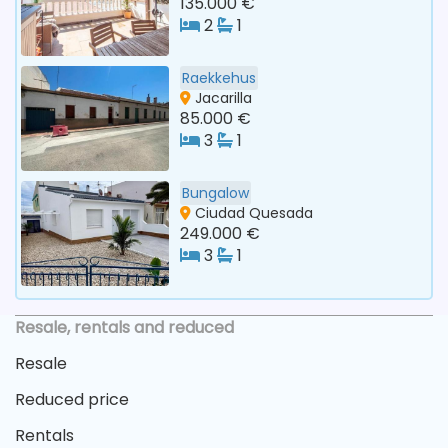
135.000 €
2
1
Raekkehus
Jacarilla
85.000 €
3
1
Bungalow
Ciudad Quesada
249.000 €
3
1
Resale, rentals and reduced
Resale
Reduced price
Rentals