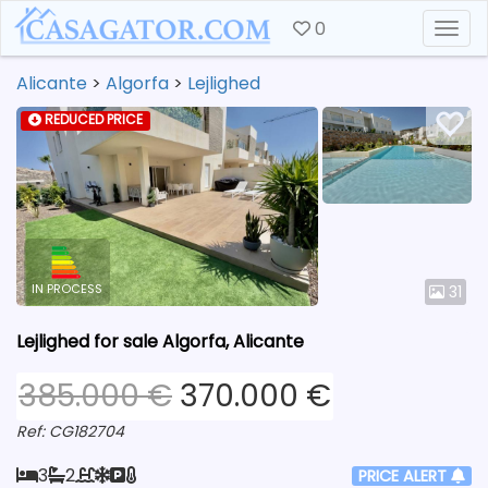
0
Togg
Alicante
>
Algorfa
>
Lejlighed
REDUCED PRICE
IN PROCESS
31
Lejlighed for sale Algorfa, Alicante
385.000 €
370.000 €
Ref: CG182704
3
2
PRICE ALERT