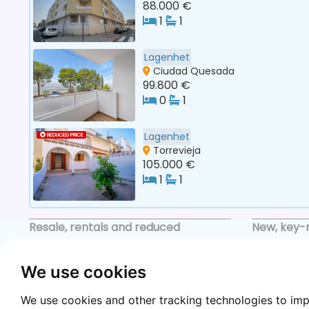
88.000 €
1
1
Lagenhet
Ciudad Quesada
99.800 €
0
1
Lagenhet
REDUCED PRICE
Torrevieja
105.000 €
1
1
Resale, rentals and reduced
New, key-
Resale
New Builds
We use cookies
Reduced price
Key ready
We use cookies and other tracking technologies to im
Rentals
Premium li