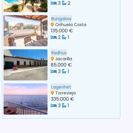
3
2
Bungalow
Orihuela Costa
135.000 €
2
1
Radhus
Jacarilla
85.000 €
3
1
Lagenhet
Torrevieja
335.000 €
3
1