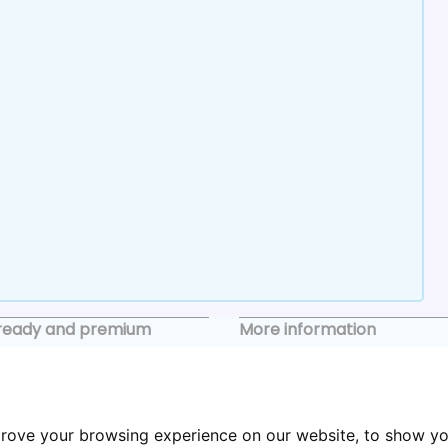
ready and premium
More information
Keyholding
Buying process
prove your browsing experience on our website, to show yo
stings
About