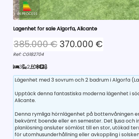
IN PROCESS
Lagenhet for sale Algorfa, Alicante
385.000 €
370.000 €
Ref: CG182704
3
2
Lägenhet med 3 sovrum och 2 badrum i Algorfa (La 
Upptäck denna fantastiska moderna lägenhet i söder
Alicante.
Denna rymliga hörnlägenhet på bottenvåningen er
bekvämt boende eller en semester. Det ljusa och
planlösning ansluter sömlöst till en stor, utökad t
för utomhusunderhållning eller avkoppling i solsken