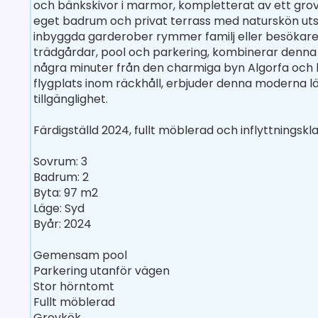
och bänkskivor i marmor, kompletterat av ett grov
eget badrum och privat terrass med naturskön ut
inbyggda garderober rymmer familj eller besöka
trädgårdar, pool och parkering, kombinerar denna f
några minuter från den charmiga byn Algorfa och b
flygplats inom räckhåll, erbjuder denna moderna 
tillgänglighet.
Färdigställd 2024, fullt möblerad och inflyttningskla
Sovrum: 3
Badrum: 2
Byta: 97 m2
Läge: Syd
Byår: 2024
Gemensam pool
Parkering utanför vägen
Stor hörntomt
Fullt möblerad
Grovkök