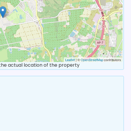
Leaflet
| ©
OpenStreetMap
contributors
 the actual location of the property