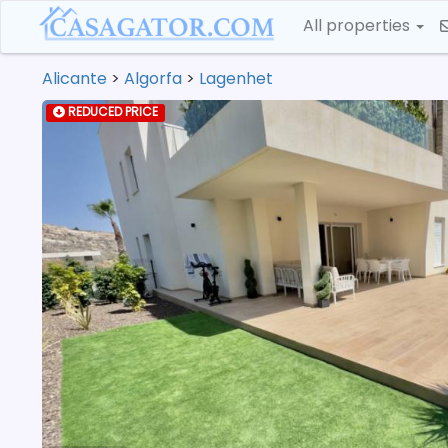
All properties
Alicante
>
Algorfa
>
Lagenhet
REDUCED PRICE