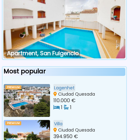
Apartment, San Fulgencio
Most popular
Lagenhet
PREMIUM
Ciudad Quesada
110.000 €
1
1
Villa
PREMIUM
Ciudad Quesada
394.950 €