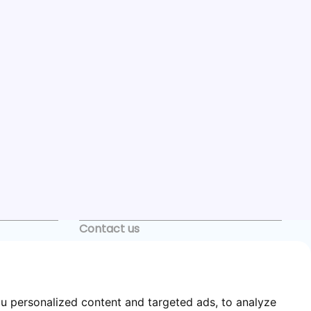
Contact us
+34 622 33 55 82
casagator@gmail.com
u personalized content and targeted ads, to analyze