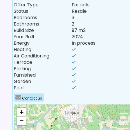
Offer Type
For sale
Status
Resale
Bedrooms
3
Bathrooms
2
Build Size
97 m2
Year Built
2024
Energy
In process
Heating
Air Conditioning
Terrace
Parking
Furnished
Garden
Pool
Contact us
+
−