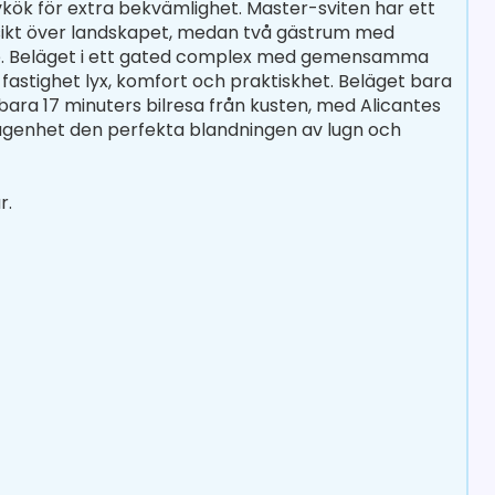
kök för extra bekvämlighet. Master-sviten har ett
sikt över landskapet, medan två gästrum med
re. Beläget i ett gated complex med gemensamma
astighet lyx, komfort och praktiskhet. Beläget bara
ara 17 minuters bilresa från kusten, med Alicantes
lägenhet den perfekta blandningen av lugn och
r.