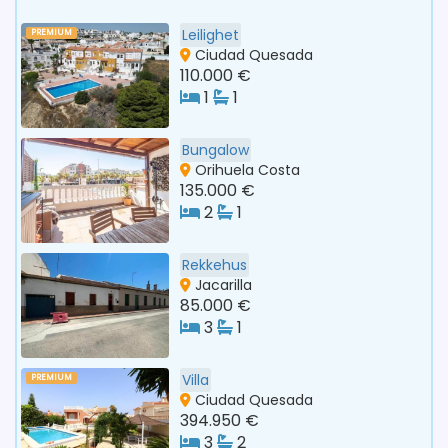
Leilighet
PREMIUM
Ciudad Quesada
110.000 €
1
1
Bungalow
Orihuela Costa
135.000 €
2
1
Rekkehus
Jacarilla
85.000 €
3
1
Villa
PREMIUM
Ciudad Quesada
394.950 €
3
2