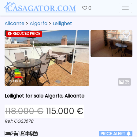
0
Togg
Alicante
>
Algorfa
>
Leilighet
REDUCED PRICE
IN PROCESS
25
Leilighet for sale Algorfa, Alicante
118.000 €
115.000 €
Ref: CG23678
2
1
PRICE ALERT