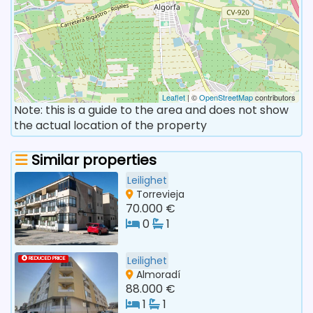
Leaflet
| ©
OpenStreetMap
contributors
Note: this is a guide to the area and does not show
the actual location of the property
Similar properties
Leilighet
Torrevieja
70.000 €
0
1
Leilighet
REDUCED PRICE
Almoradí
88.000 €
1
1