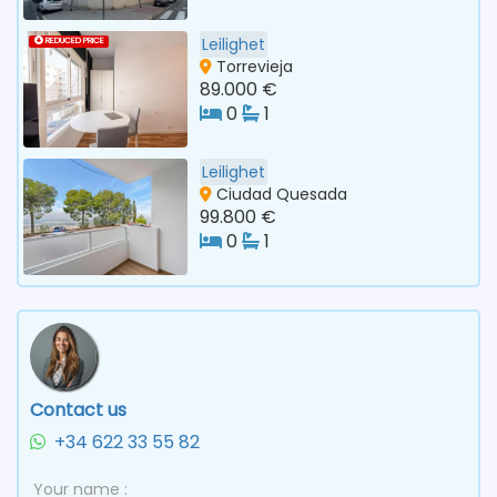
Leilighet
REDUCED PRICE
Torrevieja
89.000 €
0
1
Leilighet
Ciudad Quesada
99.800 €
0
1
Contact us
+34 622 33 55 82
Your name :