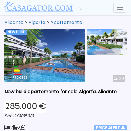
0
Togg
Alicante
>
Algorfa
>
Apartemento
NEW BUILD
IN PROCESS
20
New build apartemento for sale Algorfa, Alicante
285.000 €
Ref: CG1015681
2
2
PRICE ALERT