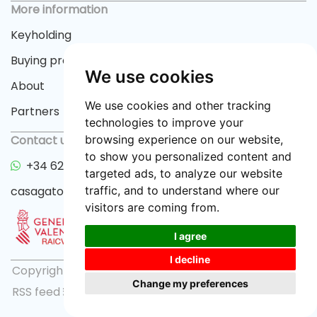
More information
Keyholding
Buying process
We use cookies
About
We use cookies and other tracking
Partners
technologies to improve your
Contact us
browsing experience on our website,
to show you personalized content and
+34 622 33 55 82
targeted ads, to analyze our website
casagator@gmail.com
traffic, and to understand where our
visitors are coming from.
I agree
I decline
Copyright © 2026 casagator.com |
Privacy policy
|
Change my preferences
RSS feed