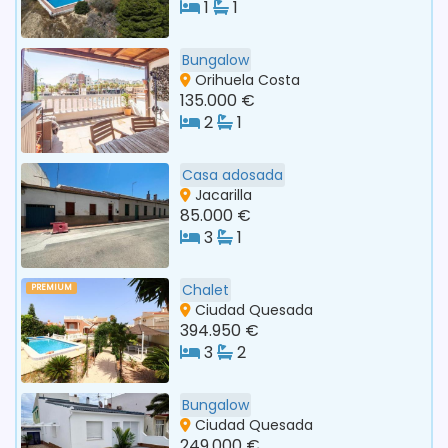
1
1
Bungalow
Orihuela Costa
135.000 €
2
1
Casa adosada
Jacarilla
85.000 €
3
1
Chalet
PREMIUM
Ciudad Quesada
394.950 €
3
2
Bungalow
Ciudad Quesada
249.000 €