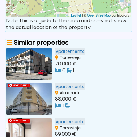
Leaflet
| ©
OpenStreetMap
contributors
Note: this is a guide to the area and does not show
the actual location of the property
Similar properties
Apartemento
Torrevieja
70.000 €
0
1
Apartemento
REDUCED PRICE
Almoradí
88.000 €
1
1
Apartemento
REDUCED PRICE
Torrevieja
89.000 €