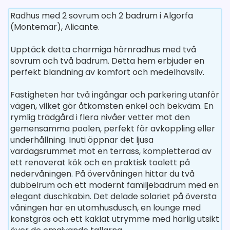
Radhus med 2 sovrum och 2 badrum i Algorfa
(Montemar), Alicante.
Upptäck detta charmiga hörnradhus med två
sovrum och två badrum. Detta hem erbjuder en
perfekt blandning av komfort och medelhavsliv.
Fastigheten har två ingångar och parkering utanför
vägen, vilket gör åtkomsten enkel och bekväm. En
rymlig trädgård i flera nivåer vetter mot den
gemensamma poolen, perfekt för avkoppling eller
underhållning. Inuti öppnar det ljusa
vardagsrummet mot en terrass, kompletterad av
ett renoverat kök och en praktisk toalett på
nedervåningen. På övervåningen hittar du två
dubbelrum och ett modernt familjebadrum med en
elegant duschkabin. Det delade solariet på översta
våningen har en utomhusdusch, en lounge med
konstgräs och ett kaklat utrymme med härlig utsikt