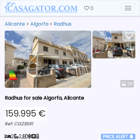
0
Togg
Alicante
>
Algorfa
>
Radhus
E
29
Radhus for sale Algorfa, Alicante
159.995 €
Ref: CG23691
2
2
PRICE ALERT