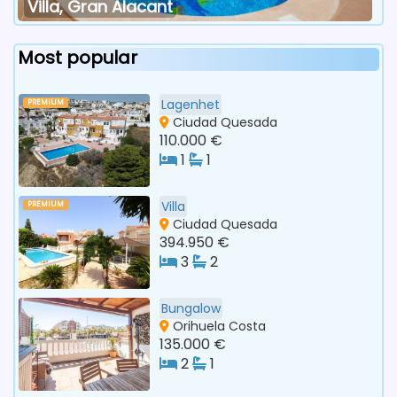
Villa, Gran Alacant
Most popular
Lagenhet
PREMIUM
Ciudad Quesada
110.000 €
1
1
Villa
PREMIUM
Ciudad Quesada
394.950 €
3
2
Bungalow
Orihuela Costa
135.000 €
2
1