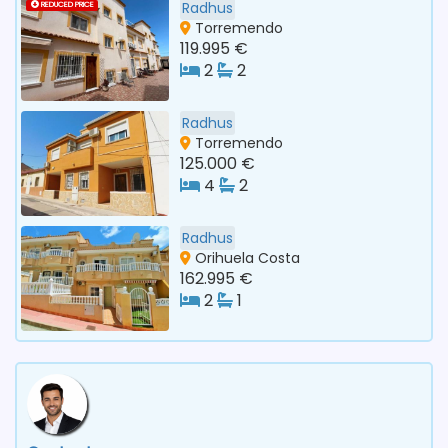
Radhus
REDUCED PRICE
Torremendo
119.995 €
2
2
Radhus
Torremendo
125.000 €
4
2
Radhus
Orihuela Costa
162.995 €
2
1