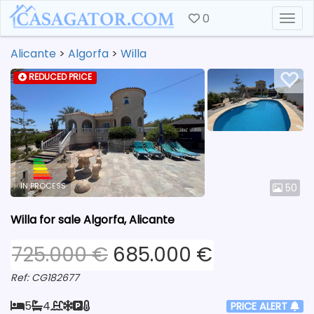
0
Togg
Alicante
>
Algorfa
>
Willa
REDUCED PRICE
IN PROCESS
50
Willa for sale Algorfa, Alicante
725.000 €
685.000 €
Ref: CG182677
5
4
PRICE ALERT