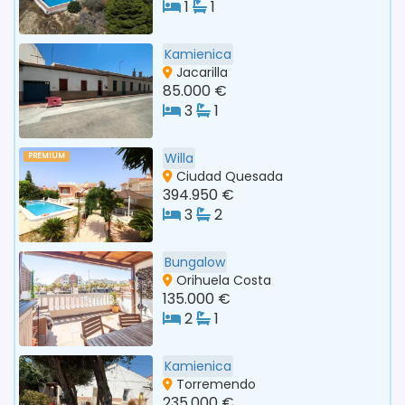
1
1
Kamienica
Jacarilla
85.000 €
3
1
Willa
PREMIUM
Ciudad Quesada
394.950 €
3
2
Bungalow
Orihuela Costa
135.000 €
2
1
Kamienica
Torremendo
235.000 €