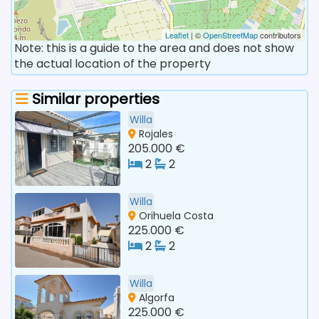
Leaflet
| ©
OpenStreetMap
contributors
Note: this is a guide to the area and does not show
the actual location of the property
Similar properties
Willa
Rojales
205.000 €
2
2
Willa
Orihuela Costa
225.000 €
2
2
Willa
Algorfa
225.000 €