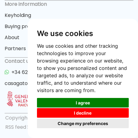
More information
Keyholding
Buying process
We use cookies
About
We use cookies and other tracking
Partners
technologies to improve your
Contact us
browsing experience on our website,
to show you personalized content and
+34 622 33 55 82
targeted ads, to analyze our website
casagator@gmail.com
traffic, and to understand where our
visitors are coming from.
I agree
I decline
Copyright © 2026 casagator.com |
Privacy policy
|
Change my preferences
RSS feed