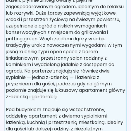
basen, płynnie zintegrowany z pięknie
zagospodarowanym ogrodem, idealnym do relaksu
lub rozrywki. Duże tarasy zapewniają wyjątkowe
widoki i przestrzeń życiową na świeżym powietrzu,
uzupełnione o ogród o niskich wymaganiach
konserwacyjnych z miejscem do grillowania i
putting green. Wnętrze domu łączy w sobie
tradycyjny urok z nowoczesnymi wygodami, w tym
jasną kuchnię typu open space z barem
śniadaniowym, przestronny salon rodzinny z
kominkiem i wydzieloną jadalnię z dostępem do
ogrodu. Na parterze znajdują się również dwie
sypialnie — jedna z łazienką — i łazienka z
prysznicem dla gości, podczas gdy na górnym
poziomie znajduje się luksusowy apartament główny
z łazienką i garderobą.
Pod budynkiem znajduje się wszechstronny,
oddzielny apartament z dwiema sypialniami,
łazienką, kuchnią i przestrzenią mieszkalną, idealny
dla gości lub dalszej rodziny, z niezależnym