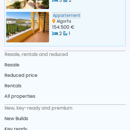
3
2
Appartement
Algorfa
154.500 €
2
1
Resale, rentals and reduced
Resale
Reduced price
Rentals
All properties
New, key-ready and premium
New Builds
Key ready