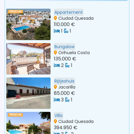
Appartement
PREMIUM
Ciudad Quesada
110.000 €
1
1
Bungalow
Orihuela Costa
135.000 €
2
1
Rijtjeshuis
Jacarilla
85.000 €
3
1
Villa
PREMIUM
Ciudad Quesada
394.950 €