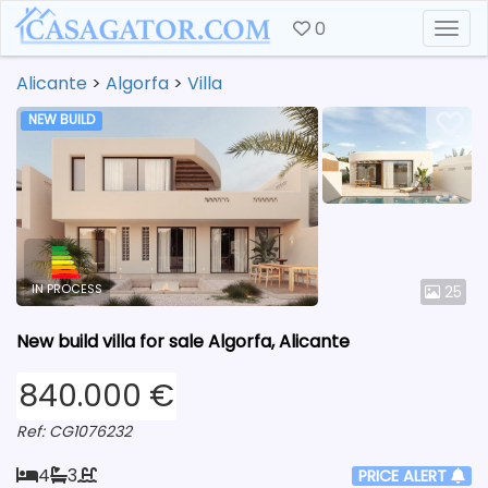
0
Togg
Alicante
>
Algorfa
>
Villa
NEW BUILD
IN PROCESS
25
New build villa for sale Algorfa, Alicante
840.000 €
Ref: CG1076232
4
3
PRICE ALERT