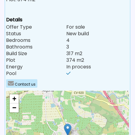
Details
Offer Type
For sale
Status
New build
Bedrooms
4
Bathrooms
3
Build Size
317 m2
Plot
374 m2
Energy
In process
Pool
Contact us
+
−