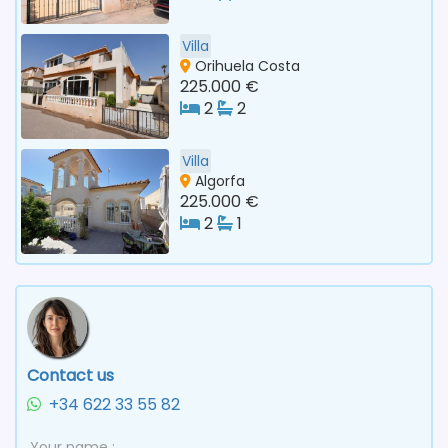
Villa
Orihuela Costa
225.000 €
2
2
Villa
Algorfa
225.000 €
2
1
Contact us
+34 622 33 55 82
Your name :