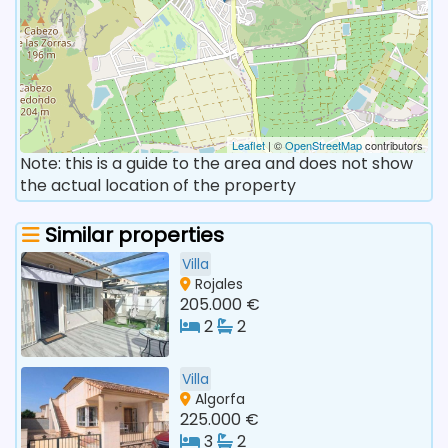
Leaflet
| ©
OpenStreetMap
contributors
Note: this is a guide to the area and does not show
the actual location of the property
Similar properties
Villa
Rojales
205.000 €
2
2
Villa
Algorfa
225.000 €
3
2