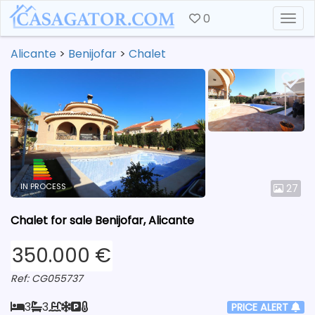
0
Togg
Alicante
>
Benijofar
>
Chalet
IN PROCESS
27
Chalet for sale Benijofar, Alicante
350.000 €
Ref: CG055737
3
3
PRICE ALERT