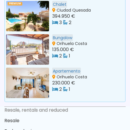
Chalet
PREMIUM
Ciudad Quesada
394.950 €
3
2
Bungalow
Orihuela Costa
135.000 €
2
1
Apartemento
Orihuela Costa
230.000 €
2
1
Resale, rentals and reduced
Resale