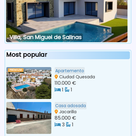
Villa, San Miguel de Salinas
Most popular
Apartemento
PREMIUM
Ciudad Quesada
110.000 €
1
1
Casa adosada
Jacarilla
85.000 €
3
1