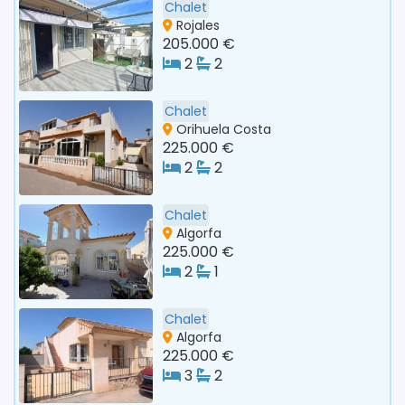
Chalet
Rojales
205.000 €
2
2
Chalet
Orihuela Costa
225.000 €
2
2
Chalet
Algorfa
225.000 €
2
1
Chalet
Algorfa
225.000 €
3
2