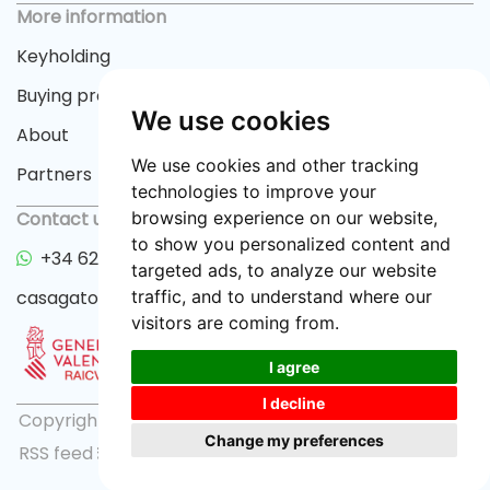
More information
Keyholding
Buying process
We use cookies
About
We use cookies and other tracking
Partners
technologies to improve your
Contact us
browsing experience on our website,
to show you personalized content and
+34 622 33 55 82
targeted ads, to analyze our website
casagator@gmail.com
traffic, and to understand where our
visitors are coming from.
I agree
I decline
Copyright © 2026 casagator.com |
Privacy policy
|
Change my preferences
RSS feed