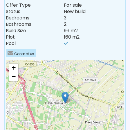
Offer Type
For sale
Status
New build
Bedrooms
3
Bathrooms
2
Build Size
96 m2
Plot
160 m2
Pool
Contact us
+
−