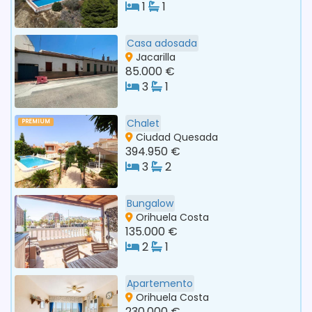
1
1
Casa adosada
Jacarilla
85.000 €
3
1
Chalet
PREMIUM
Ciudad Quesada
394.950 €
3
2
Bungalow
Orihuela Costa
135.000 €
2
1
Apartemento
Orihuela Costa
230.000 €