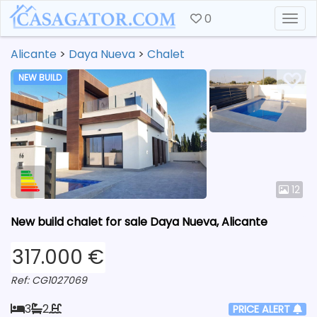
0
Togg
Alicante
>
Daya Nueva
>
Chalet
NEW BUILD
12
New build chalet for sale Daya Nueva, Alicante
317.000 €
Ref: CG1027069
3
2
PRICE ALERT