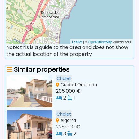
Leaflet
| ©
OpenStreetMap
contributors
Note: this is a guide to the area and does not show
the actual location of the property
Similar properties
Chalet
Ciudad Quesada
205.000 €
2
1
Chalet
Algorfa
225.000 €
3
2