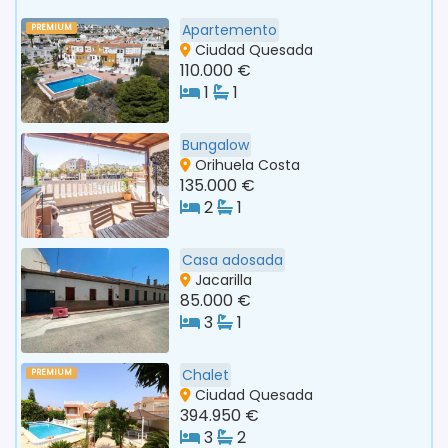
Apartemento
PREMIUM
Ciudad Quesada
110.000 €
1
1
Bungalow
Orihuela Costa
135.000 €
2
1
Casa adosada
Jacarilla
85.000 €
3
1
Chalet
PREMIUM
Ciudad Quesada
394.950 €
3
2