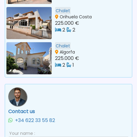
Chalet
Orihuela Costa
225.000 €
2
2
Chalet
Algorfa
225.000 €
2
1
Contact us
+34 622 33 55 82
Your name :