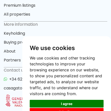
Premium listings
All properties
More information
Keyholding
Buying process
We use cookies
About
We use cookies and other tracking
Partners
technologies to improve your
Contact us
browsing experience on our website,
to show you personalized content and
+34 622 33 55 82
targeted ads, to analyze our website
casagator@gmail.com
traffic, and to understand where our
visitors are coming from.
I agree