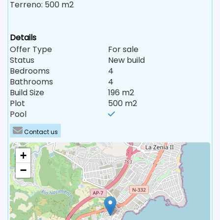
Terreno: 500 m2
Details
Offer Type
For sale
Status
New build
Bedrooms
4
Bathrooms
4
Build Size
196 m2
Plot
500 m2
Pool
Contact us
+
−