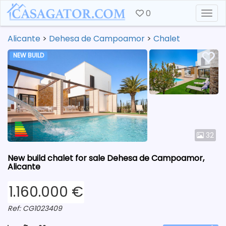
0
Togg
Alicante
>
Dehesa de Campoamor
>
Chalet
NEW BUILD
32
New build chalet for sale Dehesa de Campoamor,
Alicante
1.160.000 €
Ref: CG1023409