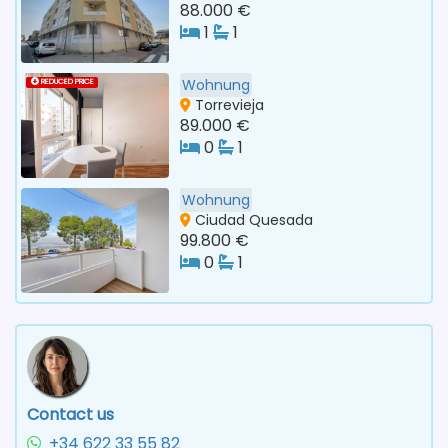
88.000 €
1
1
Wohnung
REDUCED PRICE
Torrevieja
89.000 €
0
1
Wohnung
Ciudad Quesada
99.800 €
0
1
Contact us
+34 622 33 55 82