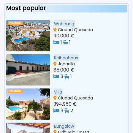
Most popular
Wohnung
PREMIUM
Ciudad Quesada
110.000 €
1
1
Reihenhaus
Jacarilla
85.000 €
3
1
Villa
PREMIUM
Ciudad Quesada
394.950 €
3
2
Bungalow
Orihuela Costa