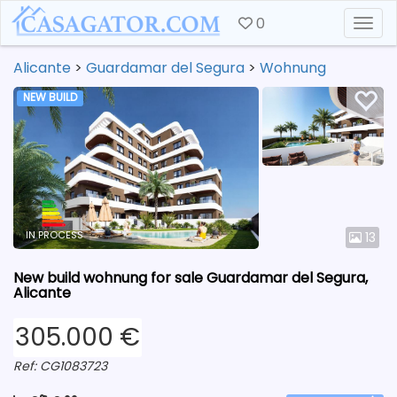
0
Togg
Alicante
>
Guardamar del Segura
>
Wohnung
NEW BUILD
IN PROCESS
13
New build wohnung for sale Guardamar del Segura,
Alicante
305.000 €
Ref: CG1083723