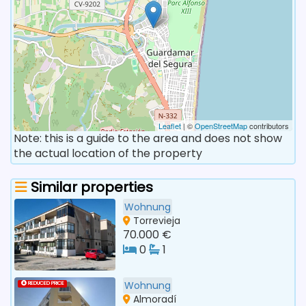
Leaflet
| ©
OpenStreetMap
contributors
Note: this is a guide to the area and does not show
the actual location of the property
Similar properties
Wohnung
Torrevieja
70.000 €
0
1
Wohnung
REDUCED PRICE
Almoradí