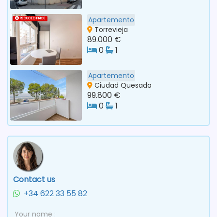
Apartemento
REDUCED PRICE
Torrevieja
89.000 €
0
1
Apartemento
Ciudad Quesada
99.800 €
0
1
Contact us
+34 622 33 55 82
Your name :