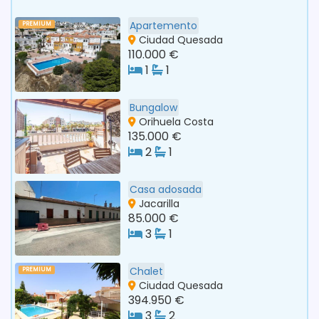
Apartemento
PREMIUM
Ciudad Quesada
110.000 €
1
1
Bungalow
Orihuela Costa
135.000 €
2
1
Casa adosada
Jacarilla
85.000 €
3
1
Chalet
PREMIUM
Ciudad Quesada
394.950 €
3
2