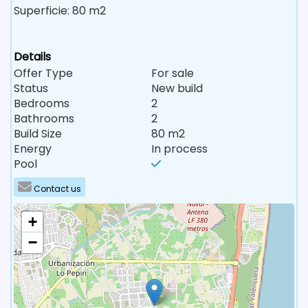
Superficie: 80 m2
Details
Offer Type
For sale
Status
New build
Bedrooms
2
Bathrooms
2
Build Size
80 m2
Energy
In process
Pool
Contact us
+
−