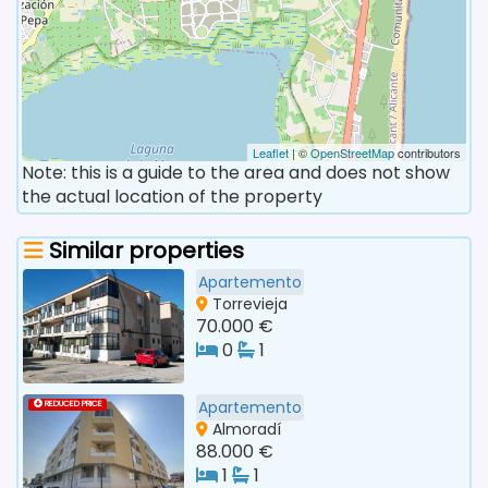
Leaflet
| ©
OpenStreetMap
contributors
Note: this is a guide to the area and does not show
the actual location of the property
Similar properties
Apartemento
Torrevieja
70.000 €
0
1
Apartemento
REDUCED PRICE
Almoradí
88.000 €
1
1