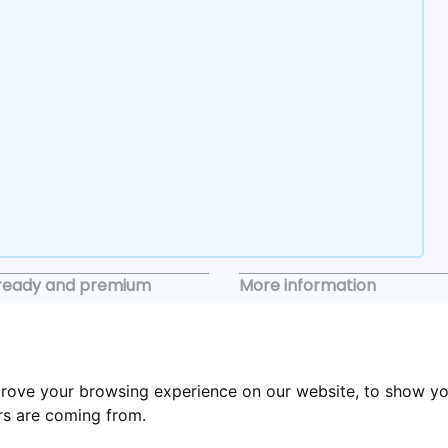
ready and premium
More information
Keyholding
Buying process
prove your browsing experience on our website, to show yo
stings
About
ors are coming from.
ties
Partners