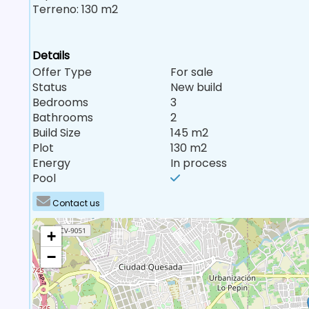
Terreno: 130 m2
Details
Offer Type
For sale
Status
New build
Bedrooms
3
Bathrooms
2
Build Size
145 m2
Plot
130 m2
Energy
In process
Pool
Contact us
+
−