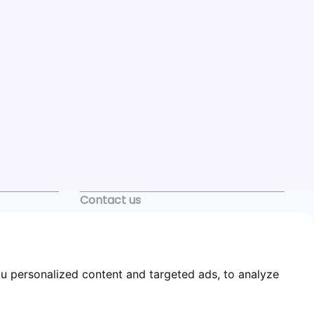
Contact us
+34 622 33 55 82
casagator@gmail.com
u personalized content and targeted ads, to analyze