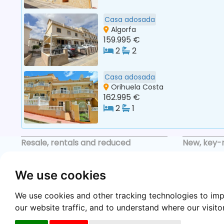
Casa adosada
Algorfa
159.995 €
2
2
Casa adosada
Orihuela Costa
162.995 €
2
1
Resale, rentals and reduced
New, key-
Resale
New Builds
We use cookies
Reduced price
Key ready
We use cookies and other tracking technologies to im
Rentals
Premium li
our website traffic, and to understand where our visit
All properties
All proper