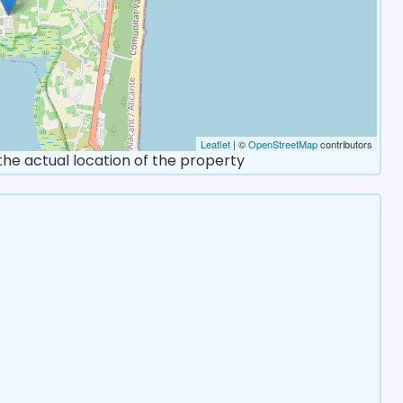
Leaflet
| ©
OpenStreetMap
contributors
 the actual location of the property