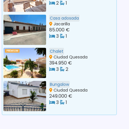
2
1
Casa adosada
Jacarilla
85.000 €
3
1
Chalet
PREMIUM
Ciudad Quesada
394.950 €
3
2
Bungalow
Ciudad Quesada
249.000 €
3
1