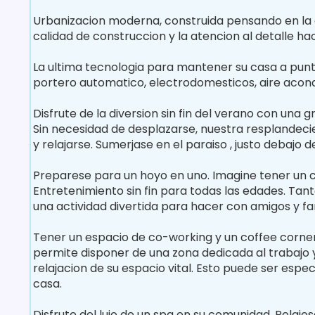
Urbanizacion moderna, construida pensando en la c
calidad de construccion y la atencion al detalle h
La ultima tecnologia para mantener su casa a punt
portero automatico, electrodomesticos, aire acond
Disfrute de la diversion sin fin del verano con una
Sin necesidad de desplazarse, nuestra resplandecie
y relajarse. Sumerjase en el paraiso , justo debajo d
Preparese para un hoyo en uno. Imagine tener un c
Entretenimiento sin fin para todas las edades. Tan
una actividad divertida para hacer con amigos y fam
Tener un espacio de co-working y un coffee corner 
permite disponer de una zona dedicada al trabajo y
relajacion de su espacio vital. Esto puede ser esp
casa.
Disfrute del lujo de un spa en su comunidad. Relaj