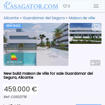
0
Togg
Alicante
>
Guardamar del Segura
>
Maison de ville
NEW BUILD
IN PROCESS
37
New build maison de ville for sale Guardamar del
Segura, Alicante
459.000 €
Ref: CG1021718