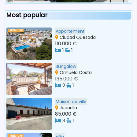
Most popular
Appartement
PREMIUM
Ciudad Quesada
110.000 €
1
1
Bungalow
Orihuela Costa
135.000 €
2
1
Maison de ville
Jacarilla
85.000 €
3
1
Villa
PREMIUM