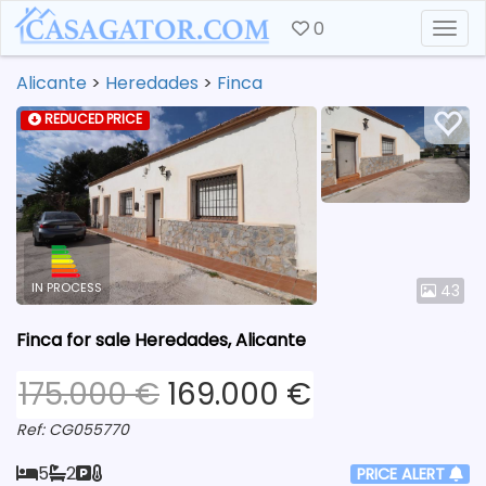
0
Togg
Alicante
>
Heredades
>
Finca
REDUCED PRICE
IN PROCESS
43
Finca for sale Heredades, Alicante
175.000 €
169.000 €
Ref: CG055770
5
2
PRICE ALERT