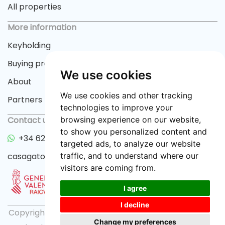
All properties
More information
Keyholding
Buying process
We use cookies
About
We use cookies and other tracking
Partners
technologies to improve your
Contact us
browsing experience on our website,
to show you personalized content and
+34 622 33 55 82
targeted ads, to analyze our website
casagator@gmail.com
traffic, and to understand where our
visitors are coming from.
I agree
I decline
Copyright © 2026 casagator.com |
Privacy policy
|
Change my preferences