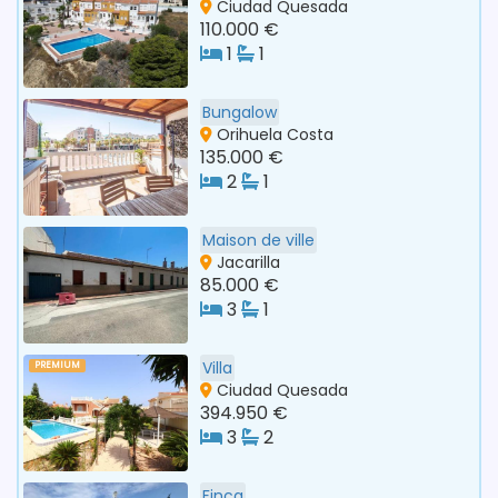
Ciudad Quesada
110.000 €
1
1
Bungalow
Orihuela Costa
135.000 €
2
1
Maison de ville
Jacarilla
85.000 €
3
1
Villa
PREMIUM
Ciudad Quesada
394.950 €
3
2
Finca