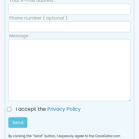
Your e-mail address :
Phone number ( optional ):
Message :
I accept the
Privacy Policy
Send
By clicking the “Send” button, I expressly agree to the CasaGator.com