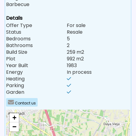
Barbecue
Details
Offer Type
For sale
Status
Resale
Bedrooms
5
Bathrooms
2
Build Size
259 m2
Plot
992 m2
Year Built
1983
Energy
In process
Heating
Parking
Garden
Contact us
+
−