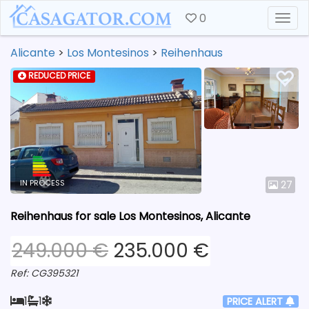
0
Togg
Alicante
>
Los Montesinos
>
Reihenhaus
REDUCED PRICE
IN PROCESS
27
Reihenhaus for sale Los Montesinos, Alicante
249.000 €
235.000 €
Ref: CG395321
1
1
PRICE ALERT