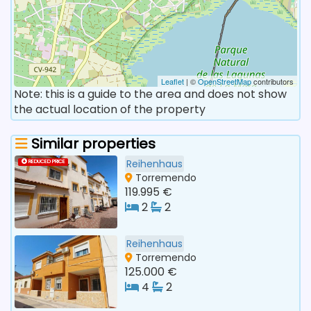
Leaflet
| ©
OpenStreetMap
contributors
Note: this is a guide to the area and does not show
the actual location of the property
Similar properties
Reihenhaus
REDUCED PRICE
Torremendo
119.995 €
2
2
Reihenhaus
Torremendo
125.000 €
4
2