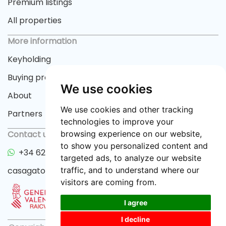
Premium listings
All properties
More information
Keyholding
Buying process
We use cookies
About
We use cookies and other tracking
Partners
technologies to improve your
Contact us
browsing experience on our website,
to show you personalized content and
+34 622 33 55 82
targeted ads, to analyze our website
casagator@gmail.com
traffic, and to understand where our
visitors are coming from.
I agree
I decline