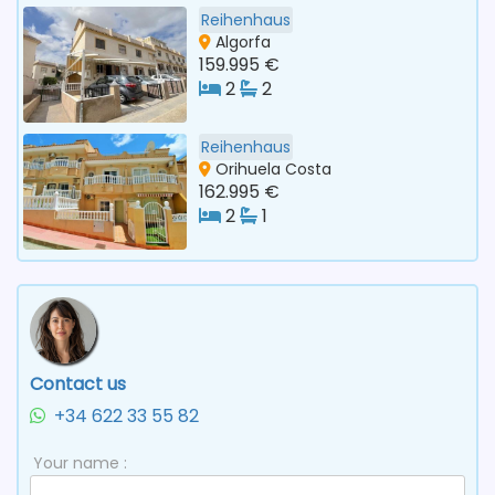
Reihenhaus
Algorfa
159.995 €
2
2
Reihenhaus
Orihuela Costa
162.995 €
2
1
Contact us
+34 622 33 55 82
Your name :