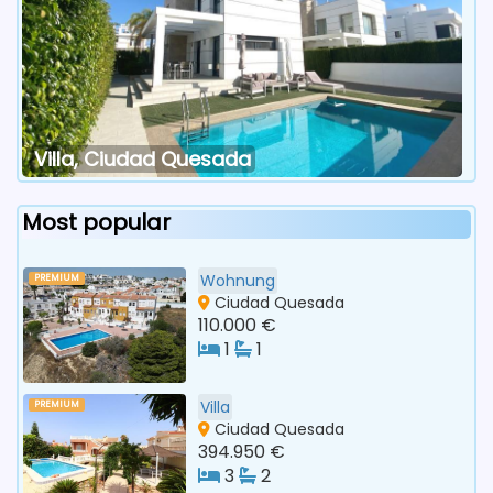
Villa, Ciudad Quesada
Most popular
Wohnung
PREMIUM
Ciudad Quesada
110.000 €
1
1
Villa
PREMIUM
Ciudad Quesada
394.950 €
3
2