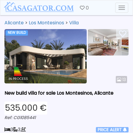
0
Togg
Alicante
>
Los Montesinos
>
Villa
NEW BUILD
IN PROCESS
13
New build villa for sale Los Montesinos, Alicante
535.000 €
Ref: CG1085441
3
3
PRICE ALERT