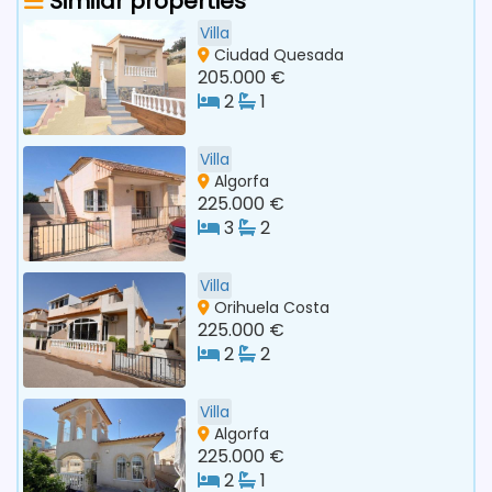
Similar properties
Villa
Ciudad Quesada
205.000 €
2
1
Villa
Algorfa
225.000 €
3
2
Villa
Orihuela Costa
225.000 €
2
2
Villa
Algorfa
225.000 €
2
1