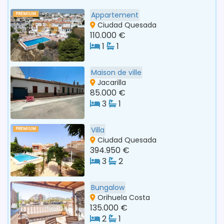
Appartement
PREMIUM
Ciudad Quesada
110.000 €
1
1
Maison de ville
Jacarilla
85.000 €
3
1
Villa
PREMIUM
Ciudad Quesada
394.950 €
3
2
Bungalow
Orihuela Costa
135.000 €
2
1