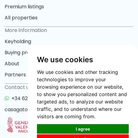
Premium listings
All properties
More information
Keyholding
Buying process
We use cookies
About
We use cookies and other tracking
Partners
technologies to improve your
Contact us
browsing experience on our website,
to show you personalized content and
+34 622 33 55 82
targeted ads, to analyze our website
casagator@gmail.com
traffic, and to understand where our
visitors are coming from.
I agree