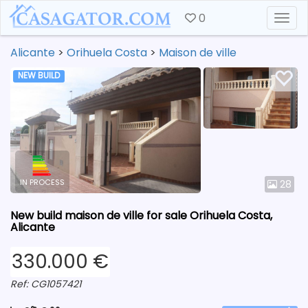
0
Togg
Alicante
>
Orihuela Costa
>
Maison de ville
NEW BUILD
IN PROCESS
28
New build maison de ville for sale Orihuela Costa,
Alicante
330.000 €
Ref: CG1057421