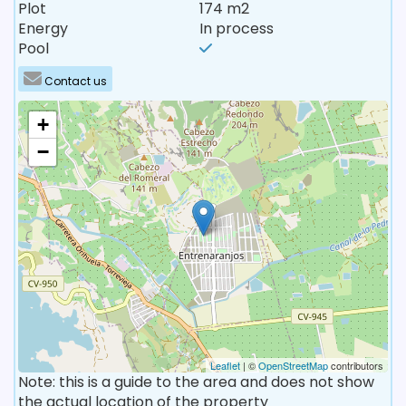
Plot
174 m2
Energy
In process
Pool
Contact us
+
−
Leaflet
| ©
OpenStreetMap
contributors
Note: this is a guide to the area and does not show
the actual location of the property