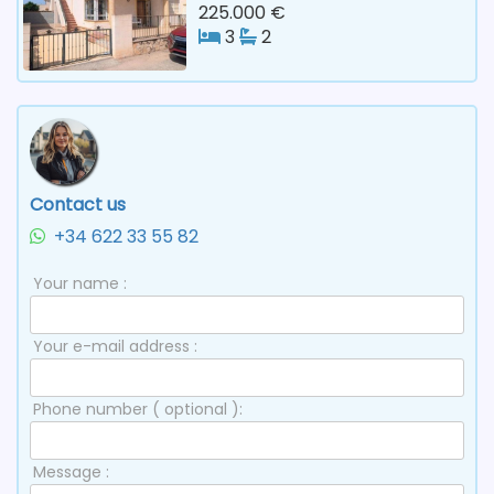
225.000 €
3
2
Contact us
+34 622 33 55 82
Your name :
Your e-mail address :
Phone number ( optional ):
Message :