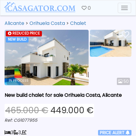
0
Togg
Alicante
>
Orihuela Costa
>
Chalet
REDUCED PRICE
NEW BUILD
IN PROCESS
50
New build chalet for sale Orihuela Costa, Alicante
465.000 €
449.000 €
Ref: CG1077955
3
3
PRICE ALERT