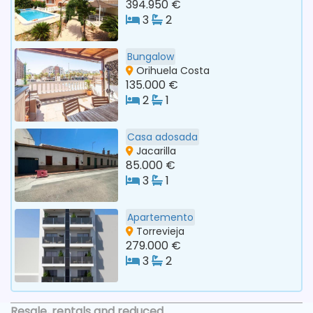
394.950 €
3
2
Bungalow
Orihuela Costa
135.000 €
2
1
Casa adosada
Jacarilla
85.000 €
3
1
Apartemento
Torrevieja
279.000 €
3
2
Resale, rentals and reduced