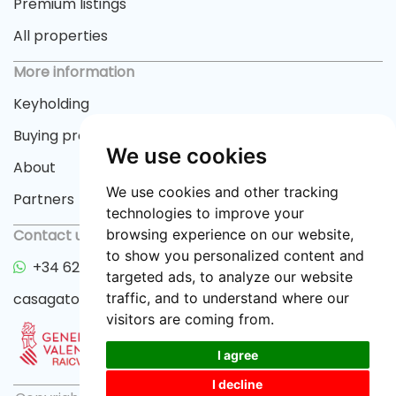
Premium listings
All properties
More information
Keyholding
Buying process
We use cookies
About
We use cookies and other tracking
Partners
technologies to improve your
Contact us
browsing experience on our website,
to show you personalized content and
+34 622 33 55 82
targeted ads, to analyze our website
casagator@gmail.com
traffic, and to understand where our
visitors are coming from.
I agree
I decline