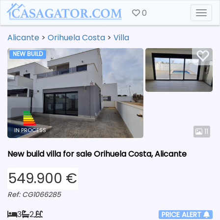
0
Togg
Alicante
>
Orihuela Costa
>
Villa
NEW BUILD
IN PROCESS
11
New build villa for sale Orihuela Costa, Alicante
549.900 €
Ref: CG1066285
3
2
PRICE ALERT