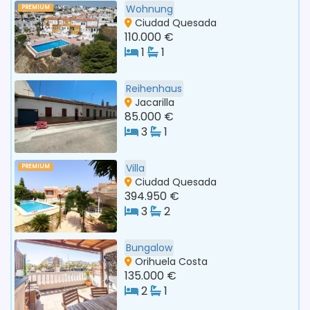
Wohnung
PREMIUM
Ciudad Quesada
110.000 €
1
1
Reihenhaus
Jacarilla
85.000 €
3
1
Villa
PREMIUM
Ciudad Quesada
394.950 €
3
2
Bungalow
Orihuela Costa
135.000 €
2
1