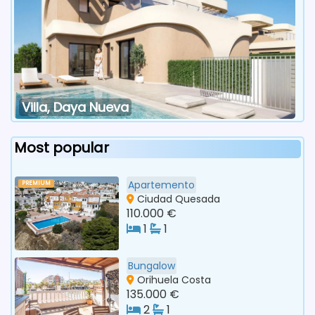
Villa, Daya Nueva
Most popular
Apartemento
PREMIUM
Ciudad Quesada
110.000 €
1
1
Bungalow
Orihuela Costa
135.000 €
2
1