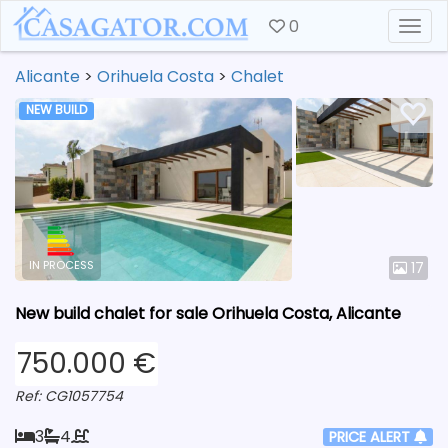
0
Togg
Alicante
>
Orihuela Costa
>
Chalet
NEW BUILD
IN PROCESS
17
New build chalet for sale Orihuela Costa, Alicante
750.000 €
Ref: CG1057754
3
4
PRICE ALERT