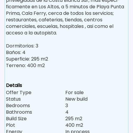
privilegiadas de la Costa Blanca Sur, mas especi­
ficamente en Los Altos, a 5 minutos de Playa Punta
Prima, Cala Ferry, cerca de todos los servicios;
restaurantes, cafeteri­as, tiendas, centros
comerciales, escuelas, hospitales , asi­ como el
acceso a la autopista.
Dormitorios: 3
Baños: 4
Superficie: 295 m2
Terreno: 400 m2
Details
Offer Type
For sale
Status
New build
Bedrooms
3
Bathrooms
4
Build Size
295 m2
Plot
400 m2
Energy
In process