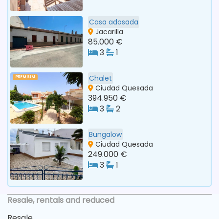
Casa adosada
Jacarilla
85.000 €
3
1
Chalet
PREMIUM
Ciudad Quesada
394.950 €
3
2
Bungalow
Ciudad Quesada
249.000 €
3
1
Resale, rentals and reduced
Resale