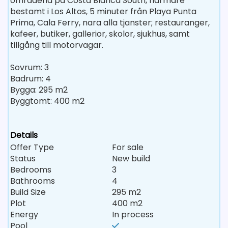
områdena på Costa Blanca South, narmare
bestamt i Los Altos, 5 minuter från Playa Punta
Prima, Cala Ferry, nara alla tjanster; restauranger,
kafeer, butiker, gallerior, skolor, sjukhus, samt
tillgång till motorvagar.
Sovrum: 3
Badrum: 4
Bygga: 295 m2
Byggtomt: 400 m2
Details
Offer Type
For sale
Status
New build
Bedrooms
3
Bathrooms
4
Build Size
295 m2
Plot
400 m2
Energy
In process
Pool