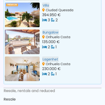
Villa
PREMIUM
Ciudad Quesada
394.950 €
3
2
Bungalow
Orihuela Costa
135.000 €
2
1
Lagenhet
Orihuela Costa
230.000 €
2
1
Resale, rentals and reduced
Resale