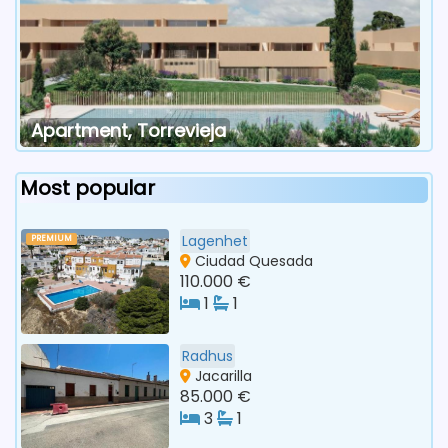
Apartment, Torrevieja
Most popular
Lagenhet
PREMIUM
Ciudad Quesada
110.000 €
1
1
Radhus
Jacarilla
85.000 €
3
1