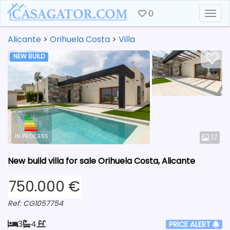
0
Togg
Alicante
>
Orihuela Costa
>
Villa
NEW BUILD
IN PROCESS
17
New build villa for sale Orihuela Costa, Alicante
750.000 €
Ref: CG1057754
3
4
PRICE ALERT