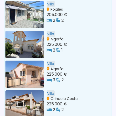
Villa
Rojales
205.000 €
2
2
Villa
Algorfa
225.000 €
2
1
Villa
Algorfa
225.000 €
3
2
Villa
Orihuela Costa
225.000 €
2
2