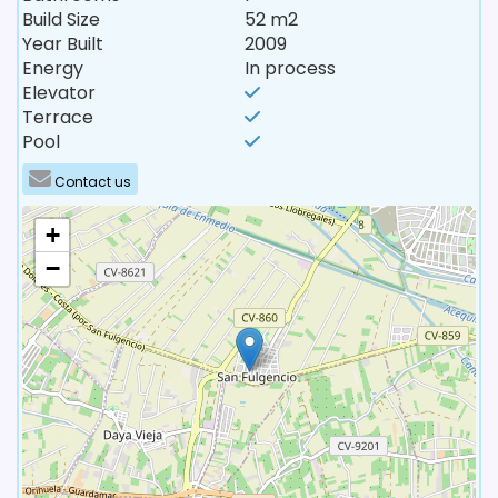
Build Size
52 m2
Year Built
2009
Energy
In process
Elevator
Terrace
Pool
Contact us
+
−