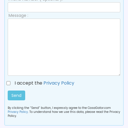
Message :
I accept the
Privacy Policy
Send
By clicking the “Send” button, I expressly agree to the CasaGator.com
Privacy Policy
. To understand how we use this data, please read the Privacy
Policy.