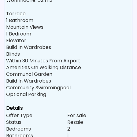
Wohnfläche: 52 m2
Terrace
1 Bathroom
Mountain Views
1 Bedroom
Elevator
Build In Wardrobes
Blinds
Within 30 Minutes From Airport
Amenities On Walking Distance
Communal Garden
Build In Wardrobes
Community Swimmingpool
Optional Parking
Details
Offer Type
For sale
Status
Resale
Bedrooms
2
Bathrooms
1