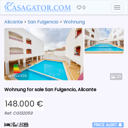
0
Togg
Alicante
>
San Fulgencio
>
Wohnung
IN PROCESS
20
Wohnung for sale San Fulgencio, Alicante
148.000 €
Ref: CG132059
2
1
PRICE ALERT