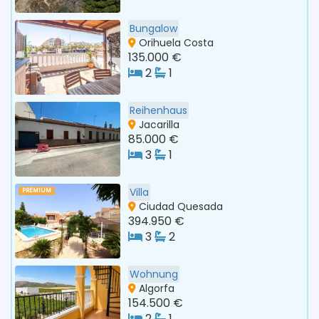
Bungalow
Orihuela Costa
135.000 €
2
1
Reihenhaus
Jacarilla
85.000 €
3
1
Villa
PREMIUM
Ciudad Quesada
394.950 €
3
2
Wohnung
Algorfa
154.500 €
2
1