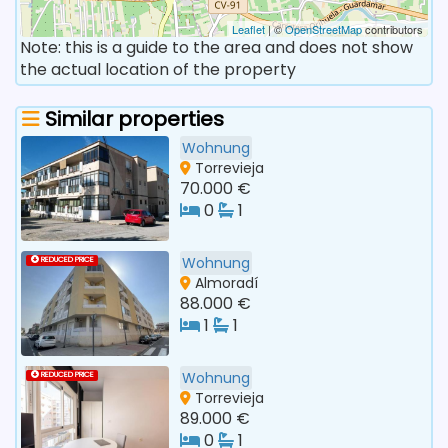
Leaflet
| ©
OpenStreetMap
contributors
Note: this is a guide to the area and does not show
the actual location of the property
Similar properties
Wohnung
Torrevieja
70.000 €
0
1
Wohnung
REDUCED PRICE
Almoradí
88.000 €
1
1
Wohnung
REDUCED PRICE
Torrevieja
89.000 €
0
1