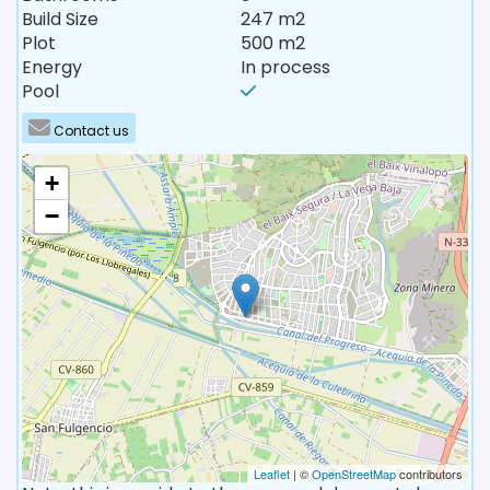
Build Size
247 m2
Plot
500 m2
Energy
In process
Pool
Contact us
+
−
Leaflet
| ©
OpenStreetMap
contributors