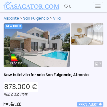
0
Togg
Alicante
>
San Fulgencio
>
Villa
NEW BUILD
IN PROCESS
7
New build villa for sale San Fulgencio, Alicante
873.000 €
Ref: CG1041918
3
3
PRICE ALERT