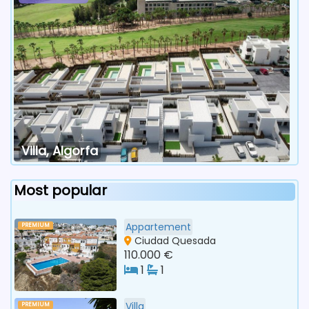
Villa, Algorfa
Most popular
Appartement
PREMIUM
Ciudad Quesada
110.000 €
1
1
Villa
PREMIUM