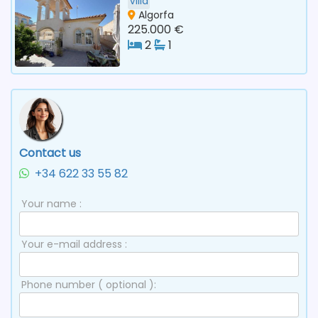
Villa
Algorfa
225.000 €
2
1
Contact us
+34 622 33 55 82
Your name :
Your e-mail address :
Phone number ( optional ):