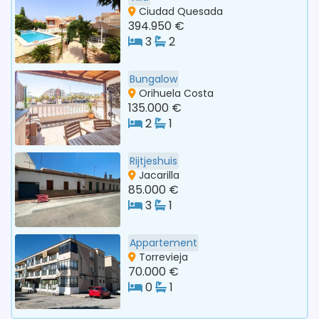
Ciudad Quesada
394.950 €
3
2
Bungalow
Orihuela Costa
135.000 €
2
1
Rijtjeshuis
Jacarilla
85.000 €
3
1
Appartement
Torrevieja
70.000 €
0
1