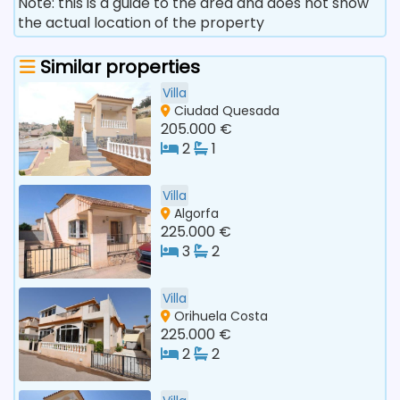
Note: this is a guide to the area and does not show
the actual location of the property
Similar properties
Villa
Ciudad Quesada
205.000 €
2
1
Villa
Algorfa
225.000 €
3
2
Villa
Orihuela Costa
225.000 €
2
2