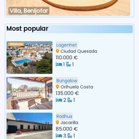
Villa, Benijofar
Most popular
Lagenhet
PREMIUM
Ciudad Quesada
110.000 €
1
1
Bungalow
Orihuela Costa
135.000 €
2
1
Radhus
Jacarilla
85.000 €
3
1