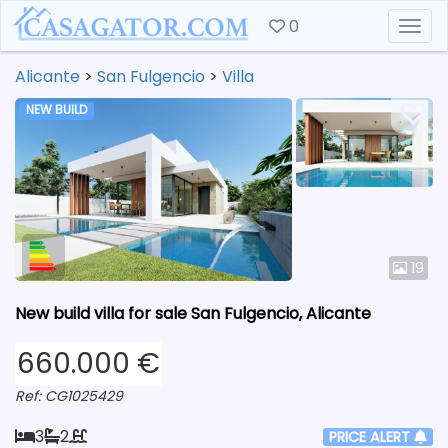
0
Togg
Alicante
>
San Fulgencio
>
Villa
NEW BUILD
19
New build villa for sale San Fulgencio, Alicante
660.000 €
Ref: CG1025429
3
2
PRICE ALERT