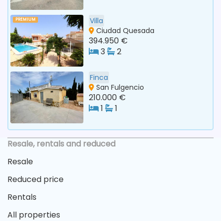
Villa
PREMIUM
Ciudad Quesada
394.950 €
3
2
Finca
San Fulgencio
210.000 €
1
1
Resale, rentals and reduced
Resale
Reduced price
Rentals
All properties