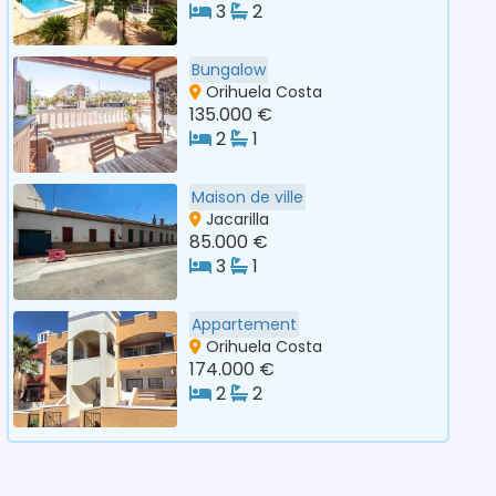
3
2
Bungalow
Orihuela Costa
135.000 €
2
1
Maison de ville
Jacarilla
85.000 €
3
1
Appartement
Orihuela Costa
174.000 €
2
2