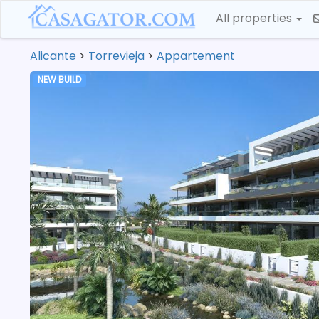
All properties
Alicante
>
Torrevieja
>
Appartement
NEW BUILD