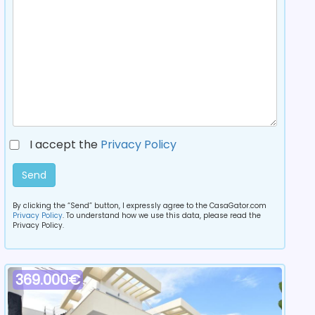
I accept the
Privacy Policy
Send
By clicking the “Send” button, I expressly agree to the CasaGator.com
Privacy Policy
. To understand how we use this data, please read the
Privacy Policy.
369.000€