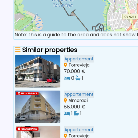
Note: this is a guide to the area and does not show
Similar properties
Appartement
Torrevieja
70.000 €
0
1
Appartement
REDUCED PRICE
Almoradí
88.000 €
1
1
Appartement
REDUCED PRICE
Torrevieja