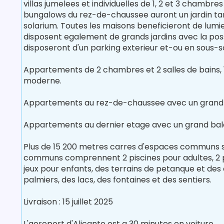
villas jumelees et individuelles de 1, 2 et 3 chambr
bungalows du rez-de-chaussee auront un jardin tan
solarium. Toutes les maisons beneficieront de lumier
disposent egalement de grands jardins avec la possi
disposeront d'un parking exterieur et-ou en sous-so
Appartements de 2 chambres et 2 salles de bains, 
moderne.
Appartements au rez-de-chaussee avec un grand j
Appartements au dernier etage avec un grand balcon
Plus de 15 200 metres carres d'espaces communs s
communs comprennent 2 piscines pour adultes, 2 pis
jeux pour enfants, des terrains de petanque et de
palmiers, des lacs, des fontaines et des sentiers.
Livraison : 15 juillet 2025
L'aeroport d'Alicante est a 30 minutes en voiture.