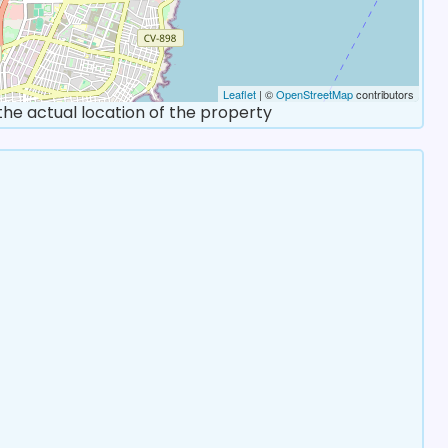
Leaflet
| ©
OpenStreetMap
contributors
 the actual location of the property