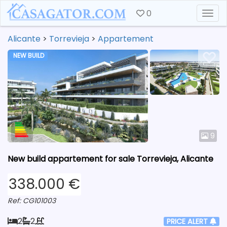
0
Togg
Alicante
>
Torrevieja
>
Appartement
NEW BUILD
9
New build appartement for sale Torrevieja, Alicante
338.000 €
Ref: CG101003
2
2
PRICE ALERT