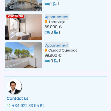
1
1
Appartement
REDUCED PRICE
Torrevieja
89.000 €
0
1
Appartement
Ciudad Quesada
99.800 €
0
1
Contact us
+34 622 33 55 82