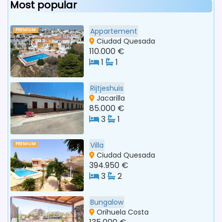
Most popular
Appartement
PREMIUM
Ciudad Quesada
110.000 €
1
1
Rijtjeshuis
Jacarilla
85.000 €
3
1
Villa
PREMIUM
Ciudad Quesada
394.950 €
3
2
Bungalow
Orihuela Costa