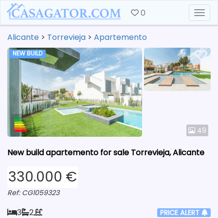
0
Togg
Alicante
>
Torrevieja
>
Apartemento
NEW BUILD
49
New build apartemento for sale Torrevieja, Alicante
330.000 €
Ref: CG1059323
3
2
PRICE ALERT