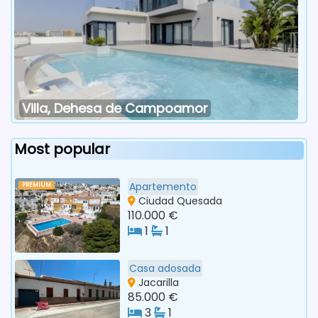
Villa, Dehesa de Campoamor
Most popular
Apartemento
PREMIUM
Ciudad Quesada
110.000 €
1
1
Casa adosada
Jacarilla
85.000 €
3
1