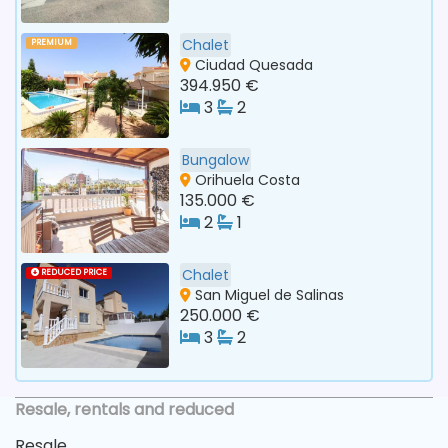
Chalet
PREMIUM
Ciudad Quesada
394.950 €
3
2
Bungalow
Orihuela Costa
135.000 €
2
1
Chalet
REDUCED PRICE
San Miguel de Salinas
250.000 €
3
2
Resale, rentals and reduced
Resale