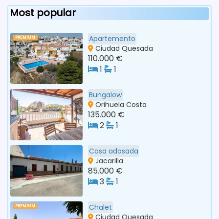
Most popular
Apartemento
PREMIUM
Ciudad Quesada
110.000 €
1
1
Bungalow
Orihuela Costa
135.000 €
2
1
Casa adosada
Jacarilla
85.000 €
3
1
Chalet
PREMIUM
Ciudad Quesada