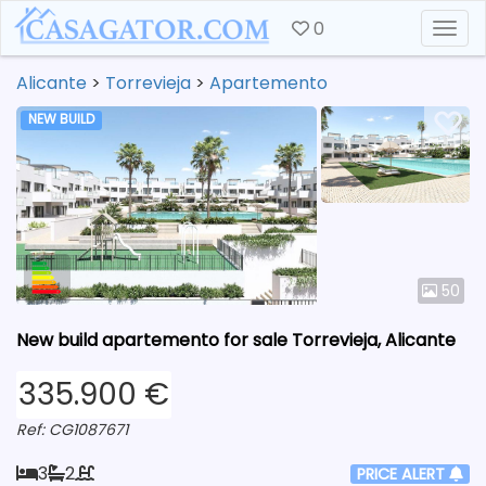
0
Togg
Alicante
>
Torrevieja
>
Apartemento
NEW BUILD
50
New build apartemento for sale Torrevieja, Alicante
335.900 €
Ref: CG1087671
3
2
PRICE ALERT