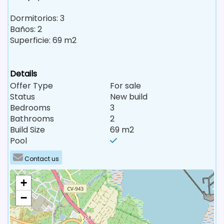
Dormitorios: 3
Baños: 2
Superficie: 69 m2
Details
Offer Type
For sale
Status
New build
Bedrooms
3
Bathrooms
2
Build Size
69 m2
Pool
Contact us
+
−