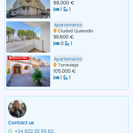
88.000 €
1
1
Apartemento
Ciudad Quesada
99.800 €
0
1
Apartemento
REDUCED PRICE
Torrevieja
105.000 €
1
1
Contact us
+34 622 33 55 82