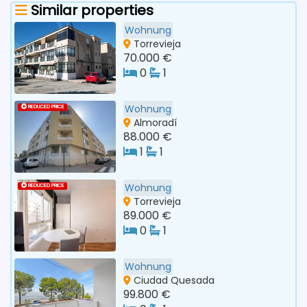
Similar properties
Wohnung
Torrevieja
70.000 €
0
1
Wohnung
REDUCED PRICE
Almoradí
88.000 €
1
1
Wohnung
REDUCED PRICE
Torrevieja
89.000 €
0
1
Wohnung
Ciudad Quesada
99.800 €