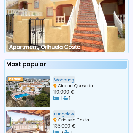
Apartment, Orihuela Costa
Most popular
Wohnung
PREMIUM
Ciudad Quesada
110.000 €
1
1
Bungalow
Orihuela Costa
135.000 €
2
1