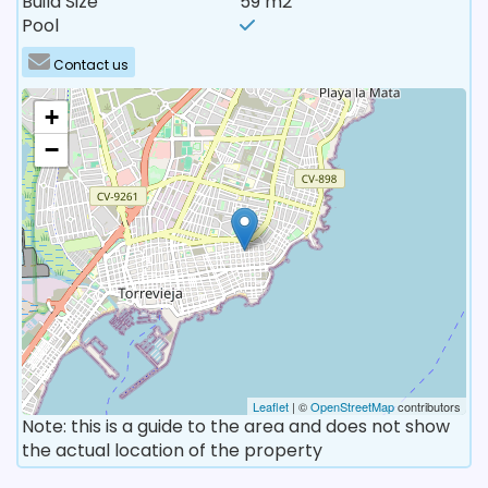
Build Size
59 m2
Pool
Contact us
+
−
Leaflet
| ©
OpenStreetMap
contributors
Note: this is a guide to the area and does not show
the actual location of the property