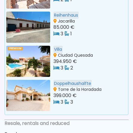
Reihenhaus
Jacarilla
85.000 €
3
1
Villa
PREMIUM
Ciudad Quesada
394.950 €
3
2
Doppelhaushalfte
Torre de la Horadada
399.000 €
3
3
Resale, rentals and reduced