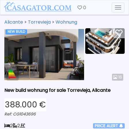
0
Togg
Alicante
>
Torrevieja
>
Wohnung
NEW BUILD
16
New build wohnung for sale Torrevieja, Alicante
388.000 €
Ref: CG1043696
2
2
PRICE ALERT