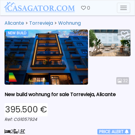
0
Togg
Alicante
>
Torrevieja
>
Wohnung
NEW BUILD
32
New build wohnung for sale Torrevieja, Alicante
395.500 €
Ref: CG1057924
2
1
PRICE ALERT