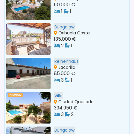
110.000 €
1
1
Bungalow
Orihuela Costa
135.000 €
2
1
Reihenhaus
Jacarilla
85.000 €
3
1
Villa
PREMIUM
Ciudad Quesada
394.950 €
3
2
Bungalow