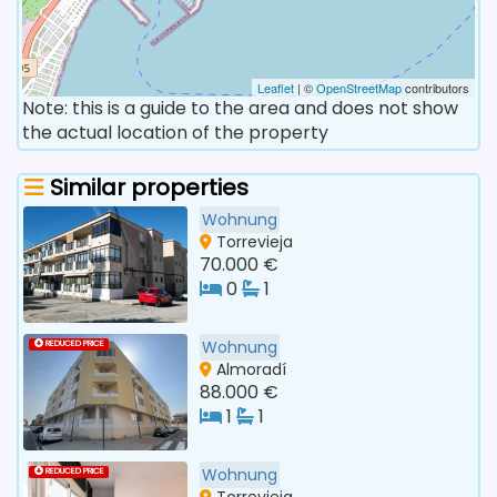
Leaflet
| ©
OpenStreetMap
contributors
Note: this is a guide to the area and does not show
the actual location of the property
Similar properties
Wohnung
Torrevieja
70.000 €
0
1
Wohnung
REDUCED PRICE
Almoradí
88.000 €
1
1
Wohnung
REDUCED PRICE
Torrevieja