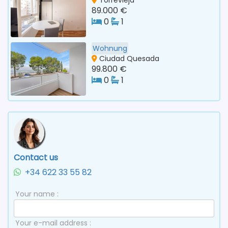
89.000 €
0
1
Wohnung
Ciudad Quesada
99.800 €
0
1
Contact us
+34 622 33 55 82
Your name :
Your e-mail address :