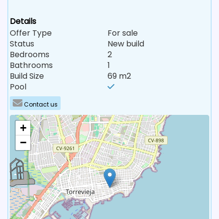
Details
Offer Type
For sale
Status
New build
Bedrooms
2
Bathrooms
1
Build Size
69 m2
Pool
Contact us
+
−