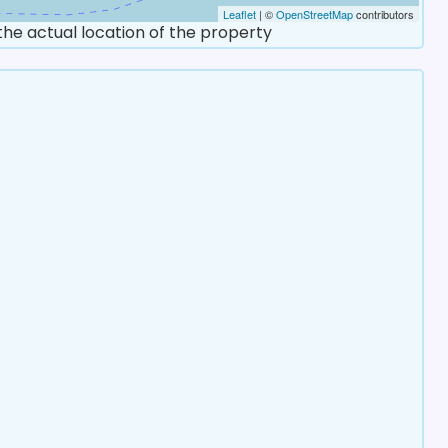
Leaflet
| ©
OpenStreetMap
contributors
 the actual location of the property