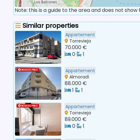
Note: this is a guide to the area and does not show
Similar properties
Appartement
Torrevieja
70.000 €
0
1
Appartement
REDUCED PRICE
Almoradí
88.000 €
1
1
Appartement
REDUCED PRICE
Torrevieja
89.000 €
0
1