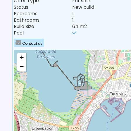
Offer Type
For sale
Status
New build
Bedrooms
1
Bathrooms
1
Build Size
64 m2
Pool
Contact us
+
−