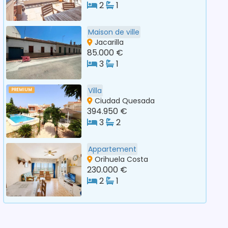
2
1
Maison de ville
Jacarilla
85.000 €
3
1
Villa
PREMIUM
Ciudad Quesada
394.950 €
3
2
Appartement
Orihuela Costa
230.000 €
2
1