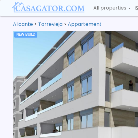
All properties
Alicante
>
Torrevieja
>
Appartement
NEW BUILD