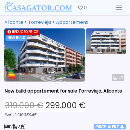
0
Togg
Alicante
>
Torrevieja
>
Appartement
REDUCED PRICE
NEW BUILD
22
New build appartement for sale Torrevieja, Alicante
319.000 €
299.000 €
Ref: CG1095945
2
2
PRICE ALERT