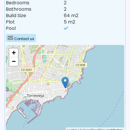
Bedrooms
2
Bathrooms
2
Build Size
64 m2
Plot
5 m2
Pool
Contact us
+
−
Leaflet
| ©
OpenStreetMap
contributors