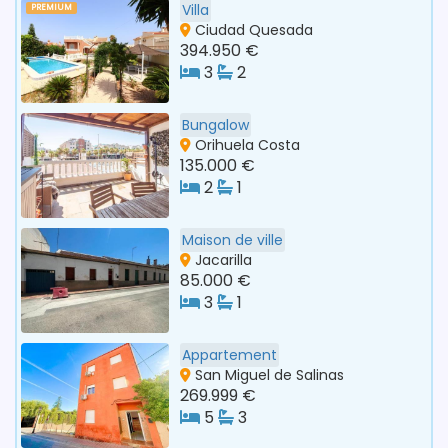
Villa
PREMIUM
Ciudad Quesada
394.950 €
3
2
Bungalow
Orihuela Costa
135.000 €
2
1
Maison de ville
Jacarilla
85.000 €
3
1
Appartement
San Miguel de Salinas
269.999 €
5
3