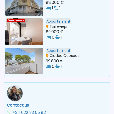
88.000 €
1
1
Appartement
REDUCED PRICE
Torrevieja
89.000 €
0
1
Appartement
Ciudad Quesada
99.800 €
0
1
Contact us
+34 622 33 55 82