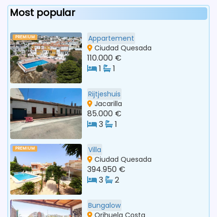
Most popular
Appartement
PREMIUM
Ciudad Quesada
110.000 €
1
1
Rijtjeshuis
Jacarilla
85.000 €
3
1
Villa
PREMIUM
Ciudad Quesada
394.950 €
3
2
Bungalow
Orihuela Costa