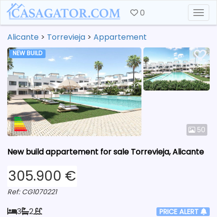
0
Togg
Alicante
>
Torrevieja
>
Appartement
NEW BUILD
50
New build appartement for sale Torrevieja, Alicante
305.900 €
Ref: CG1070221
3
2
PRICE ALERT